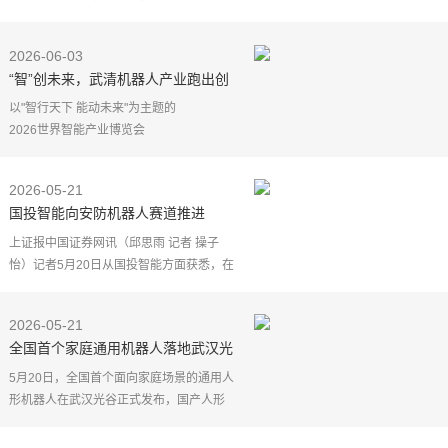
区域协同、共享智造、创新驱动、场景应
用等为重点，深化"北京大脑—河北转化"实
2026-06-03
践，推动河北机
“智”创未来，武清机器人产业跑出创
新“加速度”
以"智行天下 能动未来"为主题的
2026世界智能产业博览会
在天津圆满举行
近150款机器人参展
2026-05-21
成为全场瞩目的焦点
国投智能向安防机器人赛道推进
武清多款本土研发的智能装备精彩亮相
全面展现机器人
上证报中国证券网讯（邱思雨 记者 操子
怡）记者5月20日从国投智能方面获悉，在
近日举办的2026"智会"生态合作大会上，
国投智能与广汽慧仑、中保华安签署协
2026-05-21
议，联合成立保安机
全国首个家庭通用机器人落地武汉光
谷
5月20日，全国首个面向家庭场景的通用人
形机器人在武汉光谷正式发布，国产人形
机器人正式从工业、科研场景迈入普通家
庭民用赛道。本次活动以"物理AGI，服务