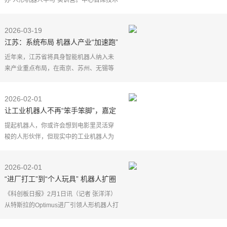
办"人形机器人半马"实训营。中心首席技术
官唐剑表示，今年的机器人运动会将使用
全自主领航，相比于去年只需沿着跑道的
2026-03-19
两条边界线奔跑，今
江苏：系统布局 机器人产业“加速跑”
近年来，江苏省将具身智能机器人纳入未
来产业重点布局，在南京、苏州、无锡等
多地建设具身智能机器人创新中心、数据
采集训练中心，成立江苏省具身智能机器
2026-02-01
人产业联盟，成员
让工业机器人不再“笨手笨脚”，嘉定
企业给机器人换上“黄金关节”
提起机器人，你或许会想到电影里灵活穿
梭的人形伙伴，但现实中的工业机器人为
何总显得有些"笨手笨脚"？答案藏在一个关
键部件里——关节模组。就像人类的关节
2026-02-01
决定了肢体灵活
“进厂打工”到“个人玩具” 机器人扩圈
加速 但数据制约进化
《科创板日报》2月1日讯（记者 张洋洋）
从特斯拉的Optimus进厂引领人形机器人打
工风潮，到机器人引入脑机接口技术辅助