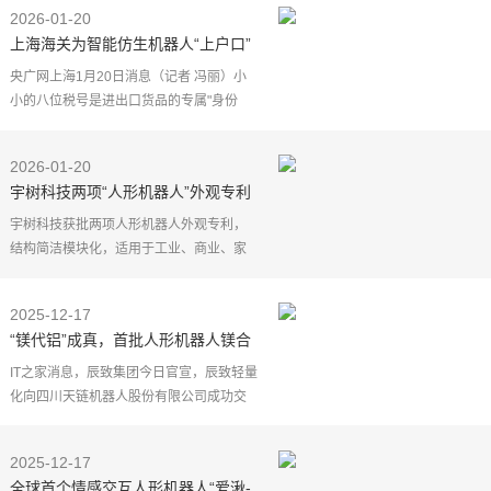
进行康复训练，再到上纬启元首款个人机
2026-01-20
器人Q1，面向科
上海海关为智能仿生机器人“上户口”
央广网上海1月20日消息（记者 冯丽）小
小的八位税号是进出口货品的专属"身份
证"，税号不同，进出口的政策要求就会不
一样。记者从上海海关获悉，自今年1月1
2026-01-20
日起，智能仿生机
宇树科技两项“人形机器人”外观专利
获批
宇树科技获批两项人形机器人外观专利，
结构简洁模块化，适用于工业、商业、家
庭及空间探索等多场景，2025年量产目标
超6000台。
2025-12-17
内容由AI智能生成
“镁代铝”成真，首批人形机器人镁合
有用
金电池盒交付
IT之家消息，根据
IT之家消息，辰致集团今日官宣，辰致轻量
化向四川天链机器人股份有限公司成功交
付首批 T1pro 型号人形机器人镁合金电池
盒样件。
2025-12-17
辰致集团表示，在当前以铝合金为主流材
全球首个情感交互人形机器人“爱湫-