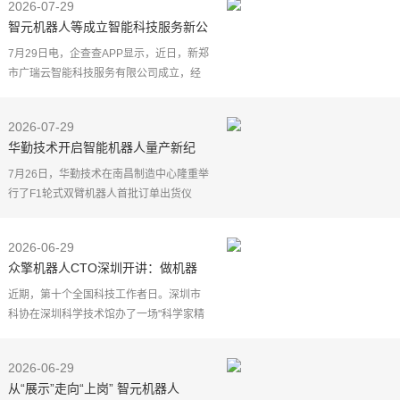
2026-07-29
智元机器人等成立智能科技服务新公
司
7月29日电，企查查APP显示，近日，新郑
市广瑞云智能科技服务有限公司成立，经
营范围包含：人工智能应用软件开发；人
工智能基础软件开发；人工智能行业应用
2026-07-29
系统集成服务；智
华勤技术开启智能机器人量产新纪
元：首批轮式双臂机器人F1正式出货
7月26日，华勤技术在南昌制造中心隆重举
行了F1轮式双臂机器人首批订单出货仪
式。伴随产品的顺利交付，华勤技术在具
身智能硬件赛道迈出了里程碑式的一步。
2026-06-29
本次交付的合作伙伴
众擎机器人CTO深圳开讲：做机器
人，就得在没人走过的地方探路
近期，第十个全国科技工作者日。深圳市
科协在深圳科学技术馆办了一场"科学家精
神践行者报告会"。行业协会、高校院所、
科创企业来了300多人。众擎机器人CTO李
2026-06-29
力耘博士受邀参
从“展示”走向“上岗” 智元机器人