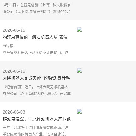
15000台下线背后的意义
6月28日，在智元创新（上海）科技股份有
限公司（以下简称"智元创新"）第15000台
具身智能机器人下线仪式现场，一台名为
G2的人形机器人与上海龙旗科技股份有限
2026-06-15
公司（以下简称
物理AI真价值｜解决机器人从“表演”
到“上岗”最后一公里！
AI导读
具身智能机器人正从实验室走向矿山、港
口等真实场景，面临环境多变、数据稀缺
和高危试错等挑战。51World Model通过物
2026-06-15
理直觉世界模型，打通机器人"表演"到"上
大晓机器人完成天使+轮融资 累计融
岗"最后
资数亿美元
（记者贾丽）近日，上海大晓无限机器人
有限公司（以下简称"大晓机器人"）已完成
天使+轮融资。天使+轮吸引吉利资本、达
晨财智等众多知名投资方鼎力支持，老股
2026-06-03
东商汤国香资本
链动京津冀，河北推动机器人产业跑
出“加速度”
今年，河北将围绕打造深度智能驱动、注
重实际功能的机器人产业，以项目建设、