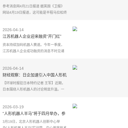
参考消息网4月21日报道 据英国《卫报》
网站4月19日报道，这可能是半程马拉松终
点线上从未有过的奇景：在19日的2026北
京亦庄半程马拉松暨人形机器人半程马拉
2026-04-14
松的比赛中，机器
江苏机器人企业迎来融资“开门红”
资本持续加码机器人赛道。今年一季度，
江苏机器人企业成功融资的消息不时见诸
网络。据记者不完全统计，在公司公众号
或主办活动上宣布完成融资的江苏机器人
2026-04-14
企业有8家，另有多
财经观察：日企加速引入中国人形机
器人
【环球时报驻日本特约记者 王军】近期，
日本围绕人形机器人的讨论明显升温。一
个值得关注的变化是，在国产机器人"追
赶"未见真正成果之前，日本企业开始加快
2026-03-19
与中国企业合作。
“人形机器人半马”将于四月举办，参
赛团队目标直指人类半马冠军纪录
3月19日，北京人形机器人创新中心举