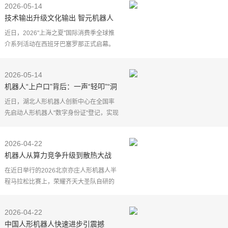
2026-05-14
每个人"为主题，
技术输出升级文化输出 智元机器人
展示中国智造核心竞争力
近日，2026"上海之夏"国际消费季全球推
介系列活动在西班牙巴塞罗那正式启幕。
上海本土人工智能领军企业智元携旗下人
形机器人灵犀X2惊艳登场，以官方"智能推
2026-05-14
介官"身份完成活
机器人“上户口”背后：一声“轻叩”“洞
开”智能经济“大门”
近日，湖北人形机器人创新中心在全国率
先启动人形机器人"数字身份证"登记，实现
一机一码、全程可溯、权责可究。人形机
器人"数字身份证"，学名叫全生命周期身份
2026-04-22
ID认证，是机
机器人从算力竞争升级到散热大战
在近日举行的2026北京亦庄人形机器人半
程马拉松比赛上，荣耀齐天大圣队自研的
人形机器人 "闪电" 以50分26秒的净用时拿
下赛事冠军。值得注意的是，这场赛事的
2026-04-22
前六名均由荣耀
中国人形机器人快速进步引震撼